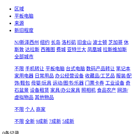
区域
平板电脑
来源
新旧程度
NJ新泽西州
纽约
长岛
洛杉矶
旧金山
波士顿
芝加哥
休
斯敦
达拉斯
西雅图
费城
亚特兰大
凤凰城
拉斯维加斯
全部城市
不限
手机转让
平板电脑
台式电脑
数码产品转让
笔记本
家用电器
日常用品
办公经营设备
收藏品/工艺品
服装/配
饰/鞋包
母婴/玩具
运动/图书/乐器
门票卡券
工业设备
奇
石盆景
设备租赁
家具/办公家具
照相机
食品农产
网游/
虚拟物品
其他物品
不限
个人
商家
不限
全新
9成新
7成新
5成新
0条记录