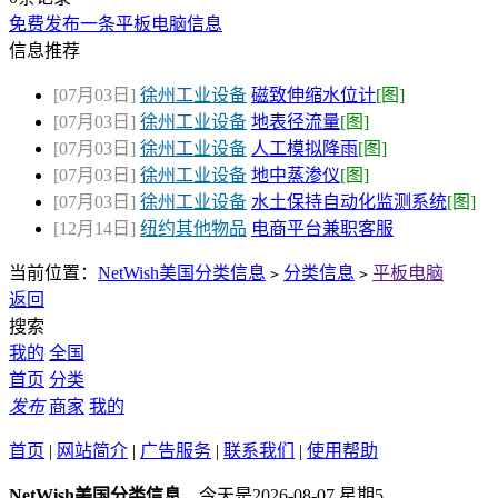
免费发布一条平板电脑信息
信息推荐
[07月03日]
徐州工业设备
磁致伸缩水位计
[图]
[07月03日]
徐州工业设备
地表径流量
[图]
[07月03日]
徐州工业设备
人工模拟降雨
[图]
[07月03日]
徐州工业设备
地中蒸渗仪
[图]
[07月03日]
徐州工业设备
水土保持自动化监测系统
[图]
[12月14日]
纽约其他物品
电商平台兼职客服
当前位置：
NetWish美国分类信息
分类信息
平板电脑
>
>
返回
搜索
我的
全国
首页
分类
发布
商家
我的
首页
|
网站简介
|
广告服务
|
联系我们
|
使用帮助
NetWish美国分类信息
，今天是2026-08-07 星期5