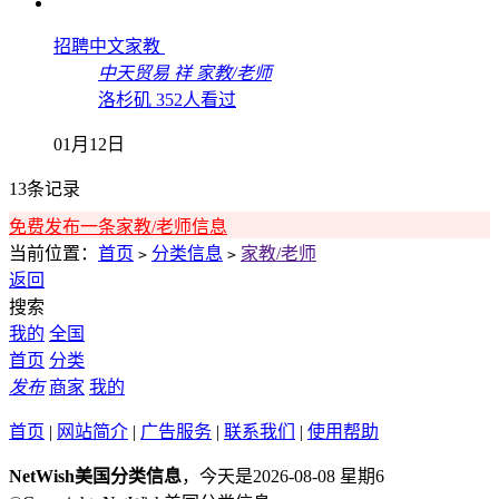
招聘中文家教
中天贸易
祥
家教/老师
洛杉矶
352人看过
01月12日
13条记录
免费发布一条家教/老师信息
当前位置：
首页
分类信息
家教/老师
>
>
返回
搜索
我的
全国
首页
分类
发布
商家
我的
首页
|
网站简介
|
广告服务
|
联系我们
|
使用帮助
NetWish美国分类信息
，今天是2026-08-08 星期6