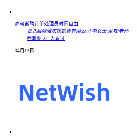
高薪诚聘订单处理员时间自由
张北县峰雅农牧销售有限公司
李女士
家教/老师
西雅图
221人看过
04月13日