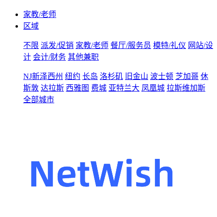
家教/老师
区域
不限
派发/促销
家教/老师
餐厅/服务员
模特/礼仪
网站/设
计
会计/财务
其他兼职
NJ新泽西州
纽约
长岛
洛杉矶
旧金山
波士顿
芝加哥
休
斯敦
达拉斯
西雅图
费城
亚特兰大
凤凰城
拉斯维加斯
全部城市