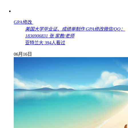
GPA修改
美国大学毕业证、成绩单制作 GPA修改微信/QQ：
1836906831
张
家教/老师
亚特兰大
394人看过
06月16日