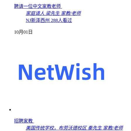
聘请一位中文家教老师
家庭请人
梁先生
家教/老师
NJ新泽西州
288人看过
10月01日
招聘家教
美国传统学校，布劳沃德校区
秦先生
家教/老师