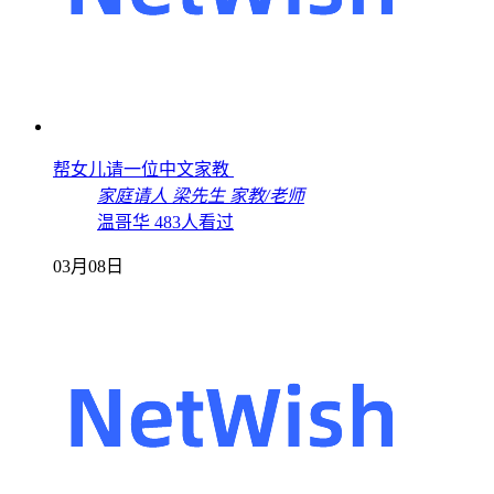
帮女儿请一位中文家教
家庭请人
梁先生
家教/老师
温哥华
483人看过
03月08日