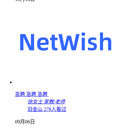
急聘 急聘 急聘
徐女士
家教/老师
旧金山
278人看过
09月06日