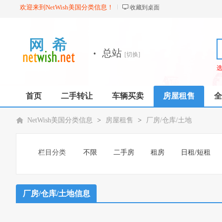
欢迎来到NetWish美国分类信息！
收藏到桌面
·
总站
[切换]
首页
二手转让
车辆买卖
房屋租售
全
NetWish美国分类信息
>
房屋租售
>
厂房/仓库/土地
栏目分类
不限
二手房
租房
日租/短租
厂房/仓库/土地信息